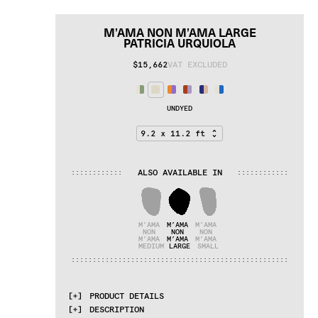
M’AMA NON M’AMA LARGE
PATRICIA URQUIOLA
$15,662
VAT EXCLUDED
UNDYED
ALSO AVAILABLE IN
:
:
:
:
:
:
:
:
:
:
:
:
:
:
:
:
:
:
:
:
:
:
:
:
M’AMA 
M’AMA 
M’AMA 
NON 
NON 
NON 
M’AMA 
M’AMA 
M’AMA 
MEDIUM
LARGE
SMALL
:
:
:
:
:
:
:
:
:
:
:
:
:
:
:
:
:
:
:
:
:
:
:
:
:
:
:
:
:
:
:
:
:
:
:
:
:
:
:
:
:
:
:
:
:
:
:
:
:
:
:
PRODUCT DETAILS
DESCRIPTION
MATERIALS