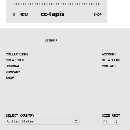
)|()
|()
|()
|()
|()
|()
|()
|()
|()
|()
|()
|()
|()
|()
|()
|()
|(
:..:^:.
.:^:.
.:^:.
.:^:.
.:^:.
.:^:.
.:^:.
.:^:.
.:^:.
.:^
MENU
SHOP
WE MAKE RUGS
:..:^:.
.:^:.
.:^:.
.:^:.
.:^:.
.:^:.
.:^:.
.:^:.
.:^:.
.:^
COLLECTIONS
—
—
—
—
—
—
—
—
—
—
—
—
—
—
—
—
—
—
—
—
—
—
—
—
—
—
—
—
—
—
—
—
—
—
—
—
—
—
—
—
—
—
—
—
—
—
—
—
—
—
—
—
—
—
—
—
—
—
—
—
—
—
—
—
—
—
SEARCH
SITEMAP
CREATIVES
—
—
—
—
—
—
—
—
—
—
—
—
—
—
—
—
—
—
—
—
—
—
—
—
—
—
—
—
—
—
—
—
—
—
—
—
—
—
—
—
—
—
—
—
—
—
—
—
—
—
—
—
—
—
—
—
—
—
—
—
—
—
—
—
—
—
JOURNAL
COLLECTIONS
ACCOUNT
COMPANY
CREATIVES
RETAILERS
CONTRACT DIVISION
JOURNAL
CONTACT
COMPANY
SHOP
SHOP
CART
ACCOUNT
RETAILERS
CONTACT
SELECT COUNTRY
SIZE UNIT