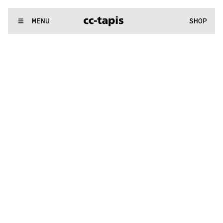
.:^:.
.:^:.
.:^:.
.:^:.
.:^:.
.:^:.
.:^:.
.:^:.
.:^:.
.:^:.
.:^:.
.:^:.
WE MAKE RUGS
MENU
SHOP
.:^:.
.:^:.
.:^:.
.:^:.
.:^:.
.:^:.
.:^:.
.:^:.
.:^:.
.:^:.
.:^:.
.:^:.