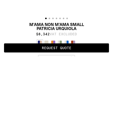
M’AMA NON M’AMA SMALL
PATRICIA URQUIOLA
$8,342
VAT EXCLUDED
REQUEST QUOTE
INDIGO / PINK
ALSO AVAILABLE IN
:
:
:
:
:
:
:
:
:
:
:
:
:
:
:
:
:
:
:
:
:
:
:
:
:
:
:
:
:
:
:
:
:
:
:
:
:
:
M’AMA 
M’AMA 
M’AMA 
NON 
NON 
NON 
M’AMA 
M’AMA 
M’AMA 
MEDIUM
LARGE
SMALL
:
:
:
:
:
:
:
:
:
:
:
:
:
:
:
:
:
:
:
:
:
:
:
:
:
:
:
:
:
:
:
:
:
:
:
:
:
:
:
:
:
:
:
:
:
:
:
:
:
:
:
:
:
:
:
:
:
:
:
:
:
:
:
:
:
:
:
:
: