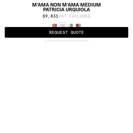
M’AMA NON M’AMA MEDIUM
PATRICIA URQUIOLA
$9,831
VAT EXCLUDED
REQUEST QUOTE
UNDYED
ALSO AVAILABLE IN
:
:
:
:
:
:
:
:
:
:
:
:
:
:
:
:
:
:
:
:
:
:
:
:
:
:
:
:
:
:
:
:
:
:
:
:
:
:
M’AMA 
M’AMA 
M’AMA 
NON 
NON 
NON 
M’AMA 
M’AMA 
M’AMA 
MEDIUM
LARGE
SMALL
:
:
:
:
:
:
:
:
:
:
:
:
:
:
:
:
:
:
:
:
:
:
:
:
:
:
:
:
:
:
:
:
:
:
:
:
:
:
:
:
:
:
:
:
:
:
:
:
:
:
:
:
:
:
:
:
:
:
:
:
:
:
:
:
:
:
:
:
:
PRODUCT DETAILS
DESCRIPTION
MATERIALS
10% linen and 90% himalayan wool
CUSTOMIZATION
Proudly made by hand in Nepal.
TECHNIQUES