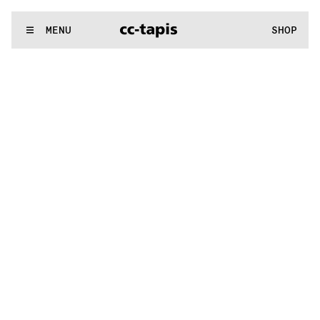
.:^:.
.:^:.
.:^:.
.:^:.
.:^:.
.:^:.
.:^:.
.:^:.
.:^:.
.:^:.
.:^:.
.:^:.
WE MAKE RUGS
MENU
SHOP
.:^:.
.:^:.
.:^:.
.:^:.
.:^:.
.:^:.
.:^:.
.:^:.
.:^:.
.:^:.
.:^:.
.:^:.