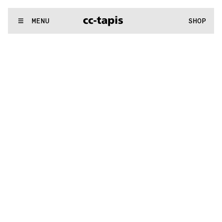
.:^:.
.:^:.
.:^:.
.:^:.
.:^:.
.:^:.
.:^:.
.:^:.
.:^:.
.:^:.
.:^:.
.:^:.
WE MAKE RUGS
MENU
SHOP
.:^:.
.:^:.
.:^:.
.:^:.
.:^:.
.:^:.
.:^:.
.:^:.
.:^:.
.:^:.
.:^:.
.:^:.