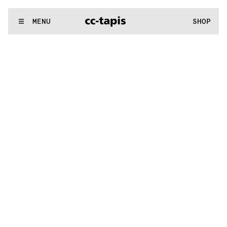
:^:..:^:.
.:^:.
.:^:.
.:^:.
.:^:.
.:^:.
.:^:.
.:^:.
.:^:.
.:^:.
.:^:.
.
WE MAKE RUGS
MENU
SHOP
:^:..:^:.
.:^:.
.:^:.
.:^:.
.:^:.
.:^:.
.:^:.
.:^:.
.:^:.
.:^:.
.:^:.
.