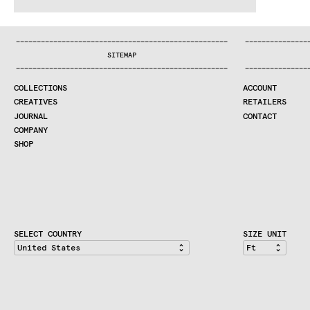
WE MAKE RUGS
:..:^:.
.:^:.
.:^:.
.:^:.
.:^:.
.:^:.
.:^:.
.:^:.
.:^:.
.:^
COLLECTIONS
—
—
—
—
—
—
—
—
—
—
—
—
—
—
—
—
—
—
—
—
—
—
—
—
—
—
—
—
—
—
—
—
—
—
—
—
—
—
—
—
—
—
—
—
—
—
—
—
—
—
—
—
—
—
—
—
—
—
—
—
—
—
—
—
—
—
SEARCH
SITEMAP
CREATIVES
—
—
—
—
—
—
—
—
—
—
—
—
—
—
—
—
—
—
—
—
—
—
—
—
—
—
—
—
—
—
—
—
—
—
—
—
—
—
—
—
—
—
—
—
—
—
—
—
—
—
—
—
—
—
—
—
—
—
—
—
—
—
—
—
—
—
JOURNAL
COLLECTIONS
ACCOUNT
COMPANY
CREATIVES
RETAILERS
CONTRACT DIVISION
JOURNAL
CONTACT
COMPANY
SHOP
SHOP
CART
ACCOUNT
RETAILERS
CONTACT
SELECT COUNTRY
SIZE UNIT