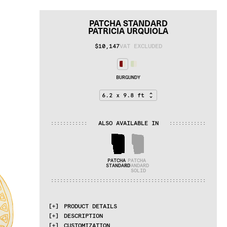
PATCHA STANDARD
PATRICIA URQUIOLA
$10,147
VAT EXCLUDED
BURGUNDY
ALSO AVAILABLE IN
:
:
:
:
:
:
:
:
:
:
:
:
:
:
:
:
:
:
:
:
:
:
:
:
PATCHA 
PATCHA 
STANDARD
STANDARD 
SOLID
:
:
:
:
:
:
:
:
:
:
:
:
:
:
:
:
:
:
:
:
:
:
:
:
:
:
:
:
:
:
:
:
:
:
:
:
:
:
:
:
:
:
:
:
:
:
:
:
:
:
:
PRODUCT DETAILS
DESCRIPTION
MATERIALS
CUSTOMIZATION
Himalayan wool and recycled silk