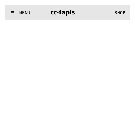
.:^:.
.:^:.
.:^:.
.:^:.
.:^:.
.:^:.
.:^:.
.:^:.
.:^:.
.:^:.
.:^:.
.:^:.
WE MAKE RUGS
MENU
SHOP
.:^:.
.:^:.
.:^:.
.:^:.
.:^:.
.:^:.
.:^:.
.:^:.
.:^:.
.:^:.
.:^:.
.:^:.