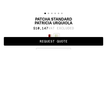
PATCHA STANDARD
PATRICIA URQUIOLA
$10,147
VAT EXCLUDED
MINT
ALSO AVAILABLE IN
:
:
:
:
:
:
:
:
:
:
:
:
:
:
:
:
:
:
:
:
:
:
:
:
:
:
:
:
:
:
:
:
:
:
:
:
:
:
PATCHA 
PATCHA 
STANDARD
STANDARD 
SOLID
:
:
:
:
:
:
:
:
:
:
:
:
:
:
:
:
:
:
:
:
:
:
:
:
:
:
:
:
:
:
:
:
:
:
:
:
:
:
:
:
:
:
:
:
:
:
:
:
:
:
:
:
:
:
:
:
:
:
:
:
:
:
:
:
:
:
:
:
:
PRODUCT DETAILS