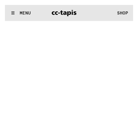
.:^:.
.:^:.
.:^:.
.:^:.
.:^:.
.:^:.
.:^:.
.:^:.
.:^:.
.:^:.
.:^:.
.:^:.
WE MAKE RUGS
MENU
SHOP
.:^:.
.:^:.
.:^:.
.:^:.
.:^:.
.:^:.
.:^:.
.:^:.
.:^:.
.:^:.
.:^:.
.:^:.