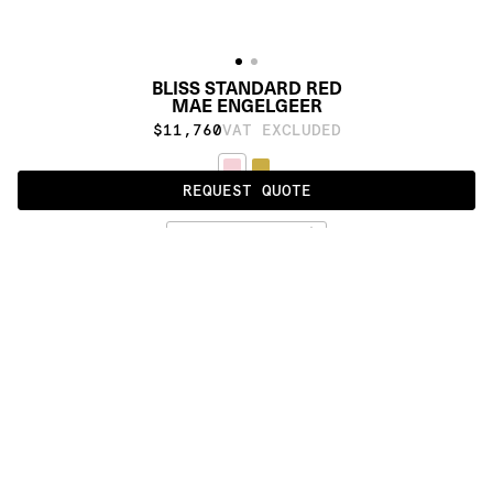
BLISS STANDARD RED
MAE ENGELGEER
$11,760
VAT EXCLUDED
REQUEST QUOTE
RED
ALSO AVAILABLE IN
:
:
:
:
:
:
:
:
:
:
:
:
:
:
:
:
:
:
:
:
:
:
:
:
:
:
:
:
:
:
:
:
:
:
:
:
:
:
BLISS 
BLISS 
BLISS 
BLISS 
BLISS 
BLISS 
BIG 
ULTIMATE
BIG
ROUND
STANDARD
WALL
ULTIMATE
:
:
:
:
:
:
:
:
:
:
:
:
:
:
:
:
:
:
:
:
:
:
:
:
:
:
:
:
:
:
:
:
:
:
:
:
:
:
:
:
:
:
:
:
:
:
:
:
:
:
:
:
:
:
:
:
:
:
:
:
:
:
:
:
:
:
:
:
:
PRODUCT DETAILS