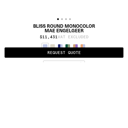
BLISS ROUND MONOCOLOR
MAE ENGELGEER
$11,431
VAT EXCLUDED
REQUEST QUOTE
MONOCOLOR
ALSO AVAILABLE IN
:
:
:
:
:
:
:
:
:
:
:
:
:
:
:
:
:
:
:
:
:
:
:
:
:
:
:
:
:
:
:
:
:
:
:
:
:
:
BLISS 
BLISS 
BLISS 
BLISS 
BLISS 
BLISS 
BIG 
ULTIMATE
BIG
ROUND
STANDARD
WALL
ULTIMATE
:
:
:
:
:
:
:
:
:
:
:
:
:
:
:
:
:
:
:
:
:
:
:
:
:
:
:
:
:
:
:
:
:
:
:
:
:
:
:
:
:
:
:
:
:
:
:
:
:
:
:
:
:
:
:
:
:
:
:
:
:
:
:
:
:
:
:
:
:
PRODUCT DETAILS