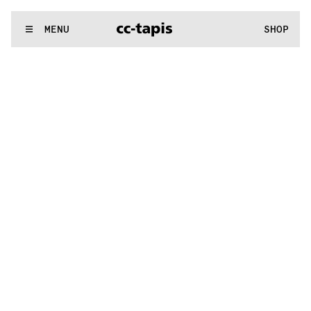
^:..:^:.
.:^:.
.:^:.
.:^:.
.:^:.
.:^:.
.:^:.
.:^:.
.:^:.
.:^:.
.:^:.
.:
WE MAKE RUGS
MENU
SHOP
:..:^:.
.:^:.
.:^:.
.:^:.
.:^:.
.:^:.
.:^:.
.:^:.
.:^:.
.:^:.
.:^:.
.:^