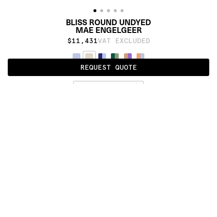
BLISS ROUND UNDYED
MAE ENGELGEER
$11,431
VAT EXCLUDED
REQUEST QUOTE
UNDYED
ALSO AVAILABLE IN
:
:
:
:
:
:
:
:
:
:
:
:
:
:
:
:
:
:
:
:
:
:
:
:
:
:
:
:
:
:
:
:
:
:
:
:
:
:
BLISS 
BLISS 
BLISS 
BLISS 
BLISS 
BLISS 
BIG 
ULTIMATE
BIG
ROUND
STANDARD
WALL
ULTIMATE
:
:
:
:
:
:
:
:
:
:
:
:
:
:
:
:
:
:
:
:
:
:
:
:
:
:
:
:
:
:
:
:
:
:
:
:
:
:
:
:
:
:
:
:
:
:
:
:
:
:
:
:
:
:
:
:
:
:
:
:
:
:
:
:
:
:
:
:
:
PRODUCT DETAILS
DESCRIPTION
MATERIALS
cotton weave, himalayan wool, pure silk