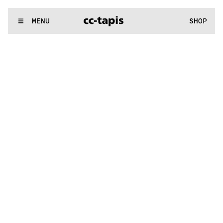
:^:..:^:.
.:^:.
.:^:.
.:^:.
.:^:.
.:^:.
.:^:.
.:^:.
.:^:.
.:^:.
.:^:.
.
WE MAKE RUGS
MENU
SHOP
:^:..:^:.
.:^:.
.:^:.
.:^:.
.:^:.
.:^:.
.:^:.
.:^:.
.:^:.
.:^:.
.:^:.
.