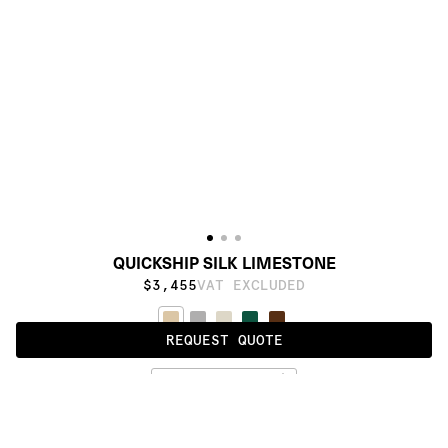
QUICKSHIP SILK LIMESTONE
$3,455
VAT EXCLUDED
REQUEST QUOTE
LIMESTONE
ALSO AVAILABLE IN
:
:
:
:
:
:
:
:
:
:
:
:
:
:
:
:
:
:
:
:
:
:
:
:
:
:
:
:
:
:
:
:
:
:
:
:
:
: