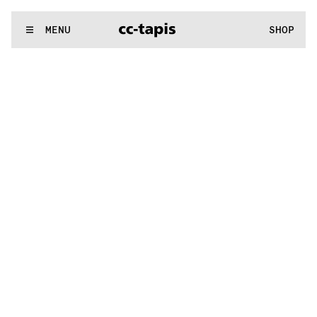
:..:^:.
.:^:.
.:^:.
.:^:.
.:^:.
.:^:.
.:^:.
.:^:.
.:^:.
.:^:.
.:^:.
.:^
WE MAKE RUGS
MENU
SHOP
:..:^:.
.:^:.
.:^:.
.:^:.
.:^:.
.:^:.
.:^:.
.:^:.
.:^:.
.:^:.
.:^:.
.:^