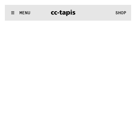
^:..:^:.
.:^:.
.:^:.
.:^:.
.:^:.
.:^:.
.:^:.
.:^:.
.:^:.
.:^:.
.:^:.
.:
WE MAKE RUGS
MENU
SHOP
^:..:^:.
.:^:.
.:^:.
.:^:.
.:^:.
.:^:.
.:^:.
.:^:.
.:^:.
.:^:.
.:^:.
.: