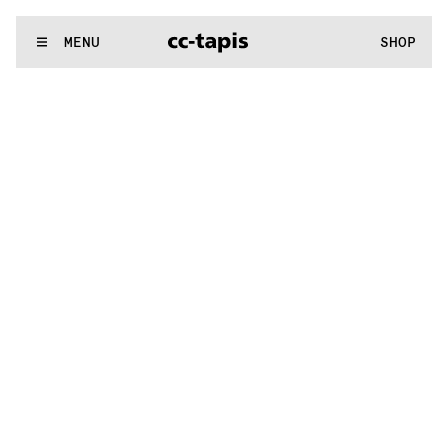
:^:..:^:.
.:^:.
.:^:.
.:^:.
.:^:.
.:^:.
.:^:.
.:^:.
.:^:.
.:^:.
.:^:.
.
WE MAKE RUGS
MENU
SHOP
:^:..:^:.
.:^:.
.:^:.
.:^:.
.:^:.
.:^:.
.:^:.
.:^:.
.:^:.
.:^:.
.:^:.
.