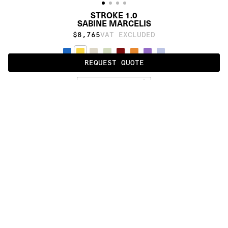
STROKE 1.0
SABINE MARCELIS
$8,765
VAT EXCLUDED
REQUEST QUOTE
YELLOW
ALSO AVAILABLE IN
:
:
:
:
:
:
:
:
:
:
:
:
:
:
:
:
:
:
:
:
:
:
:
:
:
:
:
:
:
:
:
:
:
:
:
:
:
:
STROKE 
STROKE 
STROKE 
1.0
2.0
RUNNER
:
:
:
:
:
:
:
:
:
:
:
:
:
:
:
:
:
:
:
:
:
:
:
:
:
:
:
:
:
:
:
:
:
:
:
:
:
:
:
:
:
:
:
:
:
:
:
:
:
:
:
:
:
:
:
:
:
:
:
:
:
:
:
:
:
:
:
:
:
PRODUCT DETAILS
DESCRIPTION
MATERIALS
Himalayan wool
CUSTOMIZATION
Proudly made by hand in Nepal.
QUALITIES
DOWNLOADS