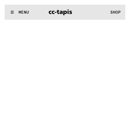
:..:^:.
.:^:.
.:^:.
.:^:.
.:^:.
.:^:.
.:^:.
.:^:.
.:^:.
.:^:.
.:^:.
.:^
WE MAKE RUGS
MENU
SHOP
.:^:.
.:^:.
.:^:.
.:^:.
.:^:.
.:^:.
.:^:.
.:^:.
.:^:.
.:^:.
.:^:.
.:^:.