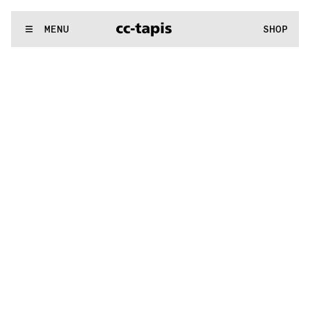
:^:..:^:.
.:^:.
.:^:.
.:^:.
.:^:.
.:^:.
.:^:.
.:^:.
.:^:.
.:^:.
.:^:.
.
WE MAKE RUGS
MENU
SHOP
:^:..:^:.
.:^:.
.:^:.
.:^:.
.:^:.
.:^:.
.:^:.
.:^:.
.:^:.
.:^:.
.:^:.
.