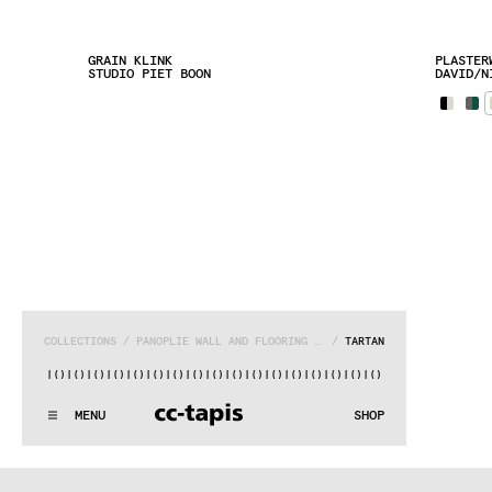
GRAIN KLINK
PLASTER
STUDIO PIET BOON
DAVID/N
COLLECTIONS
 / 
PANOPLIE WALL AND FLOORING SYSTEM
 / 
TARTAN
)|()
|()
|()
|()
|()
|()
|()
|()
|()
|()
|()
|()
|()
|()
|()
|()
|(
:..:^:.
.:^:.
.:^:.
.:^:.
.:^:.
.:^:.
.:^:.
.:^:.
.:^:.
.:^
MENU
SHOP
WE MAKE RUGS
:..:^:.
.:^:.
.:^:.
.:^:.
.:^:.
.:^:.
.:^:.
.:^:.
.:^:.
.:^
COLLECTIONS