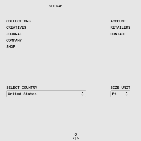
—
—
—
—
—
—
—
—
—
—
—
—
—
—
—
—
—
—
—
—
—
—
—
—
—
—
—
—
—
—
—
—
—
—
—
—
—
—
—
—
—
—
—
—
—
—
—
—
—
—
—
—
—
—
—
—
—
—
—
—
—
—
—
—
—
—
SEARCH
SITEMAP
CREATIVES
—
—
—
—
—
—
—
—
—
—
—
—
—
—
—
—
—
—
—
—
—
—
—
—
—
—
—
—
—
—
—
—
—
—
—
—
—
—
—
—
—
—
—
—
—
—
—
—
—
—
—
—
—
—
—
—
—
—
—
—
—
—
—
—
—
—
JOURNAL
COLLECTIONS
ACCOUNT
COMPANY
CREATIVES
RETAILERS
CONTRACT DIVISION
JOURNAL
CONTACT
COMPANY
SHOP
SHOP
CART
ACCOUNT
RETAILERS
CONTACT
SELECT COUNTRY
SIZE UNIT
                               O                              
                              <|>                             