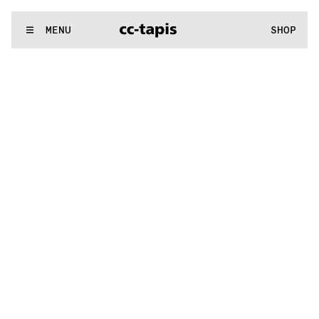
:..:^:.
.:^:.
.:^:.
.:^:.
.:^:.
.:^:.
.:^:.
.:^:.
.:^:.
.:^:.
.:^:.
.:^
WE MAKE RUGS
MENU
SHOP
:..:^:.
.:^:.
.:^:.
.:^:.
.:^:.
.:^:.
.:^:.
.:^:.
.:^:.
.:^:.
.:^:.
.:^