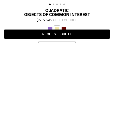
QUADRATIC
OBJECTS OF COMMON INTEREST
$5,954
VAT EXCLUDED
REQUEST QUOTE
CREAM
ALSO AVAILABLE IN
:
:
:
:
:
:
:
:
:
:
:
:
:
:
:
:
:
:
:
:
:
:
:
:
:
:
:
:
:
:
:
:
:
:
:
:
:
:
QUADRATIC
SPLASH
ZIG-
OBLONG
ZAG
:
:
:
:
:
:
:
:
:
:
:
:
:
:
:
:
:
:
:
:
:
:
:
:
:
:
:
:
:
:
:
:
:
:
:
:
:
:
:
:
:
:
:
:
:
:
:
:
:
:
:
:
:
:
:
:
:
:
:
:
:
:
:
:
:
:
:
:
:
PRODUCT DETAILS
DESCRIPTION
MATERIALS
70% wool and 30% tencel
DOWNLOADS
Proudly made by hand in India.