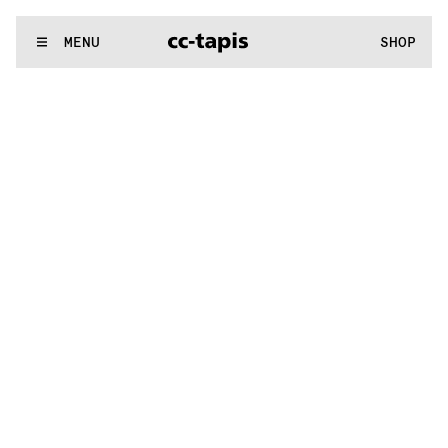
.:^:.
.:^:.
.:^:.
.:^:.
.:^:.
.:^:.
.:^:.
.:^:.
.:^:.
.:^:.
.:^:.
.:^:.
WE MAKE RUGS
MENU
SHOP
.:^:.
.:^:.
.:^:.
.:^:.
.:^:.
.:^:.
.:^:.
.:^:.
.:^:.
.:^:.
.:^:.
.:^:.