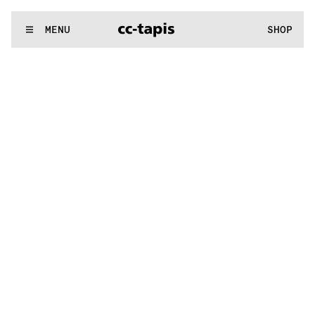
.:^:.
.:^:.
.:^:.
.:^:.
.:^:.
.:^:.
.:^:.
.:^:.
.:^:.
.:^:.
.:^:.
.:^:.
WE MAKE RUGS
MENU
SHOP
.:^:.
.:^:.
.:^:.
.:^:.
.:^:.
.:^:.
.:^:.
.:^:.
.:^:.
.:^:.
.:^:.
.:^:.