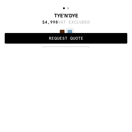
TYE’N’DYE
$4,998
VAT EXCLUDED
REQUEST QUOTE
PETROL
ALSO AVAILABLE IN
:
:
:
:
:
:
:
:
:
:
:
:
:
:
:
:
:
:
:
:
:
:
:
:
:
:
:
:
:
:
:
:
:
:
:
:
:
:
TYE’N’DYE
TYE ‘N 
TYE ‘N 
DYE 
DYE 
BICOLOR
SOIE
:
:
:
:
:
:
:
:
:
:
:
:
:
:
:
:
:
:
:
:
:
:
:
:
:
:
:
:
:
:
:
:
:
:
:
:
:
:
:
:
:
:
:
:
:
:
:
:
:
:
:
:
:
:
:
:
:
:
:
:
:
:
:
:
:
:
:
:
:
PRODUCT DETAILS
CUSTOMIZATION
MATERIALS
Himalayan wool
DOWNLOADS