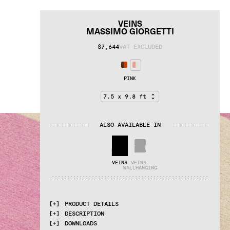
VEINS
MASSIMO GIORGETTI
$7,644
VAT EXCLUDED
PINK
ALSO AVAILABLE IN
:
:
:
:
:
:
:
:
:
:
:
:
:
:
:
:
:
:
:
:
:
:
:
:
VEINS
VEINS 
WALLHANGING
:
:
:
:
:
:
:
:
:
:
:
:
:
:
:
:
:
:
:
:
:
:
:
:
:
:
:
:
:
:
:
:
:
:
:
:
:
:
:
:
:
:
:
:
:
:
:
:
:
:
:
PRODUCT DETAILS
DESCRIPTION
MATERIALS
DOWNLOADS
100% Himalayan wool
Proudly made by hand in Nepal.