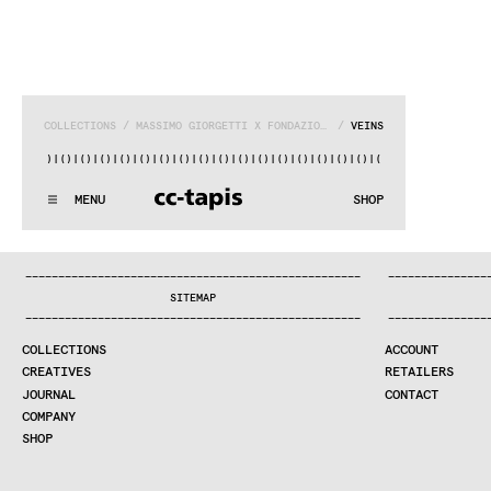
COLLECTIONS
 / 
MASSIMO GIORGETTI X FONDAZIONE FRANCO ALBINI
 / 
VEINS
)|()
|()
|()
|()
|()
|()
|()
|()
|()
|()
|()
|()
|()
|()
|()
|()
|(
.:^:.
.:^:.
.:^:.
.:^:.
.:^:.
.:^:.
.:^:.
.:^:.
.:^:.
.:^:.
MENU
SHOP
WE MAKE RUGS
.:^:.
.:^:.
.:^:.
.:^:.
.:^:.
.:^:.
.:^:.
.:^:.
.:^:.
.:^:.
COLLECTIONS
—
—
—
—
—
—
—
—
—
—
—
—
—
—
—
—
—
—
—
—
—
—
—
—
—
—
—
—
—
—
—
—
—
—
—
—
—
—
—
—
—
—
—
—
—
—
—
—
—
—
—
—
—
—
—
—
—
—
—
—
—
—
—
—
—
—
SEARCH
SITEMAP
CREATIVES
—
—
—
—
—
—
—
—
—
—
—
—
—
—
—
—
—
—
—
—
—
—
—
—
—
—
—
—
—
—
—
—
—
—
—
—
—
—
—
—
—
—
—
—
—
—
—
—
—
—
—
—
—
—
—
—
—
—
—
—
—
—
—
—
—
—
JOURNAL
COLLECTIONS
ACCOUNT
COMPANY
CREATIVES
RETAILERS
CONTRACT DIVISION
JOURNAL
CONTACT
COMPANY
SHOP
SHOP
CART