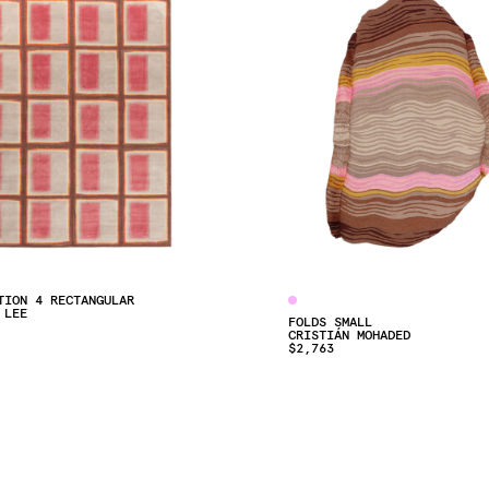
TION 4 RECTANGULAR
 LEE
FOLDS SMALL
CRISTIÁN MOHADED
$2,763