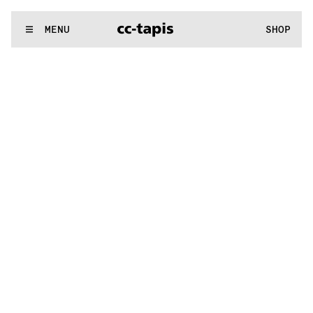
^:..:^:.
.:^:.
.:^:.
.:^:.
.:^:.
.:^:.
.:^:.
.:^:.
.:^:.
.:^:.
.:^:.
.:
WE MAKE RUGS
MENU
SHOP
^:..:^:.
.:^:.
.:^:.
.:^:.
.:^:.
.:^:.
.:^:.
.:^:.
.:^:.
.:^:.
.:^:.
.: