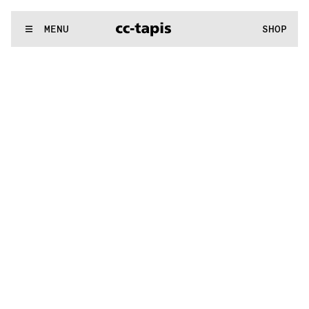
:^:..:^:.
.:^:.
.:^:.
.:^:.
.:^:.
.:^:.
.:^:.
.:^:.
.:^:.
.:^:.
.:^:.
.
WE MAKE RUGS
MENU
SHOP
:^:..:^:.
.:^:.
.:^:.
.:^:.
.:^:.
.:^:.
.:^:.
.:^:.
.:^:.
.:^:.
.:^:.
.