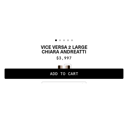
VICE VERSA 2 LARGE
CHIARA ANDREATTI
$3,997
ADD TO CART
LIGHT
ALSO AVAILABLE IN
:
:
:
:
:
:
:
:
:
:
:
:
:
:
:
:
:
:
:
:
:
:
:
:
:
:
:
:
:
:
:
:
:
:
:
:
:
:
VICE 
VICE 
VICE 
VERSA 
VERSA 
VERSA 