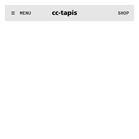
:..:^:.
.:^:.
.:^:.
.:^:.
.:^:.
.:^:.
.:^:.
.:^:.
.:^:.
.:^:.
.:^:.
.:^
WE MAKE RUGS
MENU
SHOP
:..:^:.
.:^:.
.:^:.
.:^:.
.:^:.
.:^:.
.:^:.
.:^:.
.:^:.
.:^:.
.:^:.
.:^