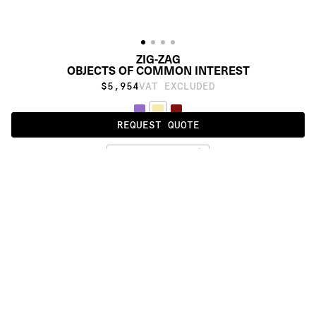
ZIG-ZAG
OBJECTS OF COMMON INTEREST
$5,954
VAT EXCLUDED
REQUEST QUOTE
CREAM
ALSO AVAILABLE IN
:
:
:
:
:
:
:
:
:
:
:
:
:
:
:
:
:
:
:
:
:
:
:
:
:
:
:
:
:
:
:
:
:
:
:
:
:
:
QUADRATIC
SPLASH
ZIG-
OBLONG
ZAG
:
:
:
:
:
:
:
:
:
:
:
:
:
:
:
:
:
:
:
:
:
:
:
:
:
:
:
:
:
:
:
:
:
:
:
:
:
:
:
:
:
:
:
:
:
:
:
:
:
:
:
:
:
:
:
:
:
:
:
:
:
:
:
:
:
:
:
:
:
PRODUCT DETAILS