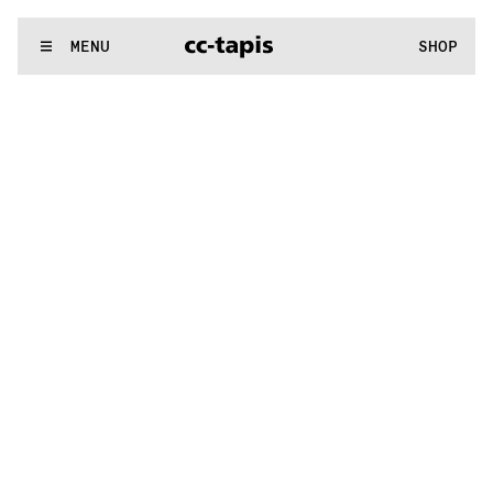
.:^:.
.:^:.
.:^:.
.:^:.
.:^:.
.:^:.
.:^:.
.:^:.
.:^:.
.:^:.
.:^:.
.:^:.
WE MAKE RUGS
MENU
SHOP
.:^:.
.:^:.
.:^:.
.:^:.
.:^:.
.:^:.
.:^:.
.:^:.
.:^:.
.:^:.
.:^:.
.:^:.