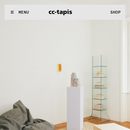
:^:..:^:.
.:^:.
.:^:.
.:^:.
.:^:.
.:^:.
.:^:.
.:^:.
.:^:.
.:^:.
.:^:.
.
WE MAKE RUGS
MENU
SHOP
:^:..:^:.
.:^:.
.:^:.
.:^:.
.:^:.
.:^:.
.:^:.
.:^:.
.:^:.
.:^:.
.:^:.
.