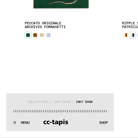
PECCATO ORIGINALE
RIPPLE 
ARCHIVIO FORNASETTI
PATRICI
COLLECTIONS
 / 
INKY DHOW
 / 
INKY DHOW
|()
|()
|()
|()
|()
|()
|()
|()
|()
|()
|()
|()
|()
|()
|()
|()
|()
:^:..:^:.
.:^:.
.:^:.
.:^:.
.:^:.
.:^:.
.:^:.
.:^:.
.:^:.
.
MENU
SHOP
WE MAKE RUGS
:^:..:^:.
.:^:.
.:^:.
.:^:.
.:^:.
.:^:.
.:^:.
.:^:.
.:^:.
.