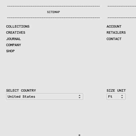
COLLECTIONS
—
—
—
—
—
—
—
—
—
—
—
—
—
—
—
—
—
—
—
—
—
—
—
—
—
—
—
—
—
—
—
—
—
—
—
—
—
—
—
—
—
—
—
—
—
—
—
—
—
—
—
—
—
—
—
—
—
—
—
—
—
—
—
—
—
—
SEARCH
SITEMAP
CREATIVES
—
—
—
—
—
—
—
—
—
—
—
—
—
—
—
—
—
—
—
—
—
—
—
—
—
—
—
—
—
—
—
—
—
—
—
—
—
—
—
—
—
—
—
—
—
—
—
—
—
—
—
—
—
—
—
—
—
—
—
—
—
—
—
—
—
—
JOURNAL
COLLECTIONS
ACCOUNT
COMPANY
CREATIVES
RETAILERS
CONTRACT DIVISION
JOURNAL
CONTACT
COMPANY
SHOP
SHOP
CART
ACCOUNT
RETAILERS
CONTACT
SELECT COUNTRY
SIZE UNIT
                                  S                          