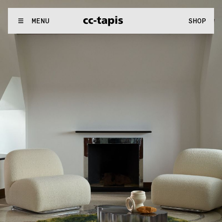
^:..:^:.
.:^:.
.:^:.
.:^:.
.:^:.
.:^:.
.:^:.
.:^:.
.:^:.
.:^:.
.:^:.
.:
WE MAKE RUGS
MENU
SHOP
^:..:^:.
.:^:.
.:^:.
.:^:.
.:^:.
.:^:.
.:^:.
.:^:.
.:^:.
.:^:.
.:^:.
.: