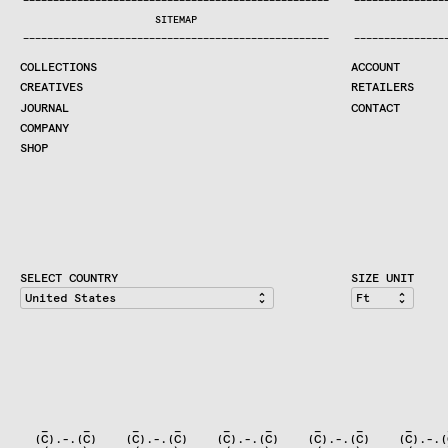
—
—
—
—
—
—
—
—
—
—
—
—
—
—
—
—
—
—
—
—
—
—
—
—
—
—
—
—
—
—
—
—
—
—
—
—
—
—
—
—
—
—
—
—
—
—
—
—
—
—
—
—
—
—
—
—
—
—
—
—
—
—
—
—
—
—
SEARCH
SITEMAP
CREATIVES
—
—
—
—
—
—
—
—
—
—
—
—
—
—
—
—
—
—
—
—
—
—
—
—
—
—
—
—
—
—
—
—
—
—
—
—
—
—
—
—
—
—
—
—
—
—
—
—
—
—
—
—
—
—
—
—
—
—
—
—
—
—
—
—
—
—
JOURNAL
COLLECTIONS
ACCOUNT
COMPANY
CREATIVES
RETAILERS
CONTRACT DIVISION
JOURNAL
CONTACT
COMPANY
SHOP
SHOP
CART
ACCOUNT
RETAILERS
CONTACT
SELECT COUNTRY
SIZE UNIT
   _     _      _     _      _     _      _     _      _     
  (C).-.(C)    (C).-.(C)    (C).-.(C)    (C).-.(C)    (C).-.(