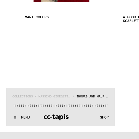
MANI COLORS
A GOOD 
SCARLET
COLLECTIONS
 / 
MASSIMO GIORGETTI X FONDAZIONE FRANCO ALBINI
 / 
3HOURS AND HALF WALLHANGING
()|()
|()
|()
|()
|()
|()
|()
|()
|()
|()
|()
|()
|()
|()
|()
|()
|
:^:..:^:.
.:^:.
.:^:.
.:^:.
.:^:.
.:^:.
.:^:.
.:^:.
.:^:.
.
MENU
SHOP
WE MAKE RUGS
:^:..:^:.
.:^:.
.:^:.
.:^:.
.:^:.
.:^:.
.:^:.
.:^:.
.:^:.
.
COLLECTIONS