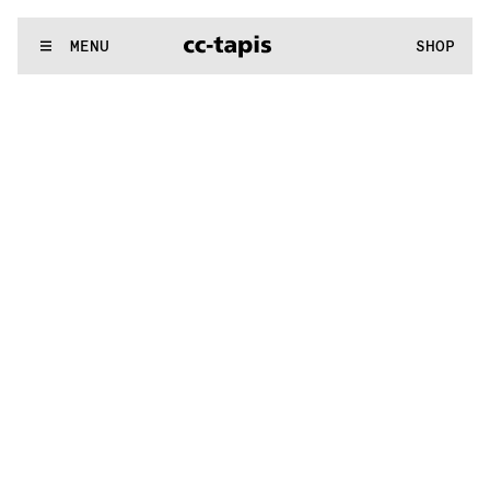
.:^:.
.:^:.
.:^:.
.:^:.
.:^:.
.:^:.
.:^:.
.:^:.
.:^:.
.:^:.
.:^:.
.:^:.
WE MAKE RUGS
MENU
SHOP
.:^:.
.:^:.
.:^:.
.:^:.
.:^:.
.:^:.
.:^:.
.:^:.
.:^:.
.:^:.
.:^:.
.:^:.