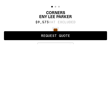
CORNERS
ENY LEE PARKER
$9,573
VAT EXCLUDED
REQUEST QUOTE
DARK
ALSO AVAILABLE IN
:
:
:
:
:
:
:
:
:
:
:
:
:
:
:
:
:
:
:
:
:
:
:
:
:
:
:
:
:
:
:
:
:
:
:
:
:
:
CORNERS
TWINS
STRIPES
:
:
:
:
:
:
:
:
:
:
:
:
:
:
:
:
:
:
:
:
:
:
:
:
:
:
:
:
:
:
:
:
:
:
:
:
:
:
:
:
:
:
:
:
:
:
:
:
:
:
:
:
:
:
:
:
:
:
:
:
:
:
:
:
:
:
:
:
:
PRODUCT DETAILS
DESCRIPTION
MATERIALS
40% himalayan wool and 60% aloe
CUSTOMIZATION
Proudly made by hand in Nepal.