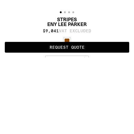
STRIPES
ENY LEE PARKER
$9,041
VAT EXCLUDED
REQUEST QUOTE
DARK
ALSO AVAILABLE IN
:
:
:
:
:
:
:
:
:
:
:
:
:
:
:
:
:
:
:
:
:
:
:
:
:
:
:
:
:
:
:
:
:
:
:
:
:
:
CORNERS
TWINS
STRIPES
:
:
:
:
:
:
:
:
:
:
:
:
:
:
:
:
:
:
:
:
:
:
:
:
:
:
:
:
:
:
:
:
:
:
:
:
:
:
:
:
:
:
:
:
:
:
:
:
:
:
:
:
:
:
:
:
:
:
:
:
:
:
:
:
:
:
:
:
:
PRODUCT DETAILS
DESCRIPTION
MATERIALS
100% Himalayan wool
CUSTOMIZATION