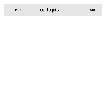
:^:..:^:.
.:^:.
.:^:.
.:^:.
.:^:.
.:^:.
.:^:.
.:^:.
.:^:.
.:^:.
.:^:.
.
WE MAKE RUGS
MENU
SHOP
:^:..:^:.
.:^:.
.:^:.
.:^:.
.:^:.
.:^:.
.:^:.
.:^:.
.:^:.
.:^:.
.:^:.
.