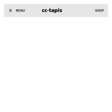
:..:^:.
.:^:.
.:^:.
.:^:.
.:^:.
.:^:.
.:^:.
.:^:.
.:^:.
.:^:.
.:^:.
.:^
WE MAKE RUGS
MENU
SHOP
:..:^:.
.:^:.
.:^:.
.:^:.
.:^:.
.:^:.
.:^:.
.:^:.
.:^:.
.:^:.
.:^:.
.:^