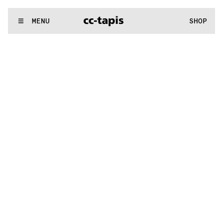
:^:..:^:.
.:^:.
.:^:.
.:^:.
.:^:.
.:^:.
.:^:.
.:^:.
.:^:.
.:^:.
.:^:.
.
WE MAKE RUGS
MENU
SHOP
:^:..:^:.
.:^:.
.:^:.
.:^:.
.:^:.
.:^:.
.:^:.
.:^:.
.:^:.
.:^:.
.:^:.
.