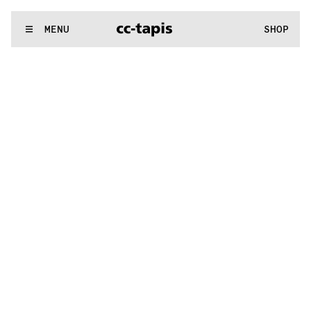
^:..:^:.
.:^:.
.:^:.
.:^:.
.:^:.
.:^:.
.:^:.
.:^:.
.:^:.
.:^:.
.:^:.
.:
WE MAKE RUGS
MENU
SHOP
^:..:^:.
.:^:.
.:^:.
.:^:.
.:^:.
.:^:.
.:^:.
.:^:.
.:^:.
.:^:.
.:^:.
.: