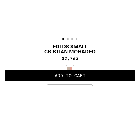
FOLDS SMALL
CRISTIÁN MOHADED
$2,763
ADD TO CART
PINK YELLOW
ALSO AVAILABLE IN
:
:
:
:
:
:
:
:
:
:
:
:
:
:
:
:
:
:
:
:
:
:
:
:
:
:
:
:
:
:
:
:
:
:
:
:
:
:
FOLDS 
FOLDS 
SMALL
MEDIUM
:
:
:
:
:
:
:
:
:
:
:
:
:
:
:
:
:
:
:
:
:
:
:
:
:
:
:
:
:
:
:
:
:
:
:
:
:
:
:
:
:
:
:
:
:
:
:
:
:
:
:
:
:
:
:
:
:
:
:
:
:
:
:
:
:
:
:
:
: