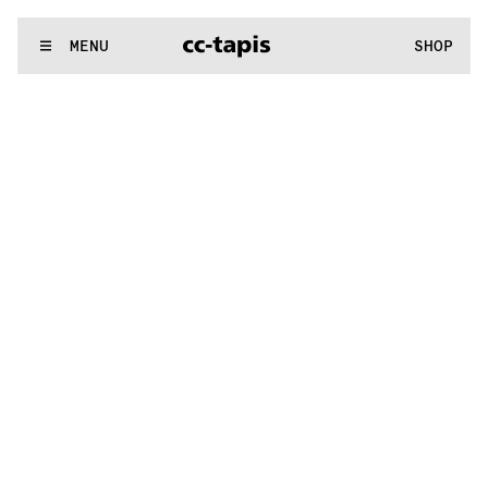
..:^:.
.:^:.
.:^:.
.:^:.
.:^:.
.:^:.
.:^:.
.:^:.
.:^:.
.:^:.
.:^:.
.:^:
WE MAKE RUGS
MENU
SHOP
..:^:.
.:^:.
.:^:.
.:^:.
.:^:.
.:^:.
.:^:.
.:^:.
.:^:.
.:^:.
.:^:.
.:^: