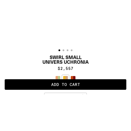
SWIRL SMALL
UNIVERS UCHRONIA
$2,557
ADD TO CART
SUMMER
ALSO AVAILABLE IN
:
:
:
:
:
:
:
:
:
:
:
:
:
:
:
:
:
:
:
:
:
:
:
:
:
:
:
:
:
:
:
:
:
:
:
:
:
: