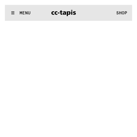
:^:..:^:.
.:^:.
.:^:.
.:^:.
.:^:.
.:^:.
.:^:.
.:^:.
.:^:.
.:^:.
.:^:.
.
WE MAKE RUGS
MENU
SHOP
:^:..:^:.
.:^:.
.:^:.
.:^:.
.:^:.
.:^:.
.:^:.
.:^:.
.:^:.
.:^:.
.:^:.
.