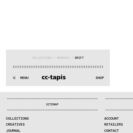
COLLECTIONS
 / 
MEMENTO
 / 
DRIFT
)|()
|()
|()
|()
|()
|()
|()
|()
|()
|()
|()
|()
|()
|()
|()
|()
|(
:^:..:^:.
.:^:.
.:^:.
.:^:.
.:^:.
.:^:.
.:^:.
.:^:.
.:^:.
.
MENU
SHOP
WE MAKE RUGS
:^:..:^:.
.:^:.
.:^:.
.:^:.
.:^:.
.:^:.
.:^:.
.:^:.
.:^:.
.
COLLECTIONS
—
—
—
—
—
—
—
—
—
—
—
—
—
—
—
—
—
—
—
—
—
—
—
—
—
—
—
—
—
—
—
—
—
—
—
—
—
—
—
—
—
—
—
—
—
—
—
—
—
—
—
—
—
—
—
—
—
—
—
—
—
—
—
—
—
—
SEARCH
SITEMAP
CREATIVES
—
—
—
—
—
—
—
—
—
—
—
—
—
—
—
—
—
—
—
—
—
—
—
—
—
—
—
—
—
—
—
—
—
—
—
—
—
—
—
—
—
—
—
—
—
—
—
—
—
—
—
—
—
—
—
—
—
—
—
—
—
—
—
—
—
—
JOURNAL
COLLECTIONS
ACCOUNT
COMPANY
CREATIVES
RETAILERS
CONTRACT DIVISION
JOURNAL
CONTACT