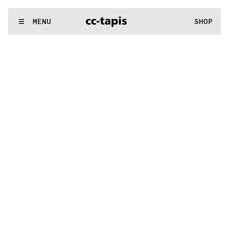
..:^:.
.:^:.
.:^:.
.:^:.
.:^:.
.:^:.
.:^:.
.:^:.
.:^:.
.:^:.
.:^:.
.:^:
WE MAKE RUGS
MENU
SHOP
..:^:.
.:^:.
.:^:.
.:^:.
.:^:.
.:^:.
.:^:.
.:^:.
.:^:.
.:^:.
.:^:.
.:^: