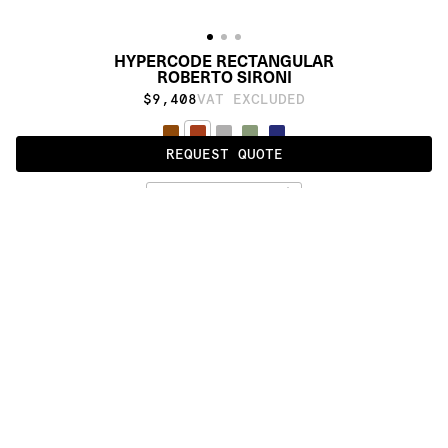
HYPERCODE RECTANGULAR
ROBERTO SIRONI
$9,408
VAT EXCLUDED
REQUEST QUOTE
BURNT UMBER
ALSO AVAILABLE IN
:
:
:
:
:
:
:
:
:
:
:
:
:
:
:
:
:
:
:
:
:
:
:
:
:
:
:
:
:
:
:
:
:
:
:
:
:
:
HYPERCODE 
HYPERCODE 
HYPERCODE 
HYPERCODE 
HYPERCODE 
ROUND
RUNNER
RECTANGULAR
SQUARE
RECTANGULAR 
HORIZONTAL
:
:
:
:
:
:
:
:
:
:
:
:
:
:
:
:
:
:
:
:
:
:
:
:
:
:
:
:
:
:
:
:
:
:
:
:
:
:
:
:
:
:
:
:
:
:
:
:
:
:
:
:
:
:
:
:
:
:
:
:
:
:
:
:
:
:
:
:
:
PRODUCT DETAILS
DESCRIPTION
MATERIALS