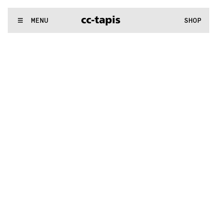
:^:..:^:.
.:^:.
.:^:.
.:^:.
.:^:.
.:^:.
.:^:.
.:^:.
.:^:.
.:^:.
.:^:.
.
WE MAKE RUGS
MENU
SHOP
:^:..:^:.
.:^:.
.:^:.
.:^:.
.:^:.
.:^:.
.:^:.
.:^:.
.:^:.
.:^:.
.:^:.
.