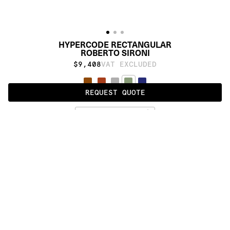
HYPERCODE RECTANGULAR
ROBERTO SIRONI
$9,408
VAT EXCLUDED
REQUEST QUOTE
MOSS GREEN
ALSO AVAILABLE IN
:
:
:
:
:
:
:
:
:
:
:
:
:
:
:
:
:
:
:
:
:
:
:
:
:
:
:
:
:
:
:
:
:
:
:
:
:
:
HYPERCODE 
HYPERCODE 
HYPERCODE 
HYPERCODE 
HYPERCODE 
ROUND
RUNNER
RECTANGULAR
SQUARE
RECTANGULAR 
HORIZONTAL
:
:
:
:
:
:
:
:
:
:
:
:
:
:
:
:
:
:
:
:
:
:
:
:
:
:
:
:
:
:
:
:
:
:
:
:
:
:
:
:
:
:
:
:
:
:
:
:
:
:
:
:
:
:
:
:
:
:
:
:
:
:
:
:
:
:
:
:
:
PRODUCT DETAILS