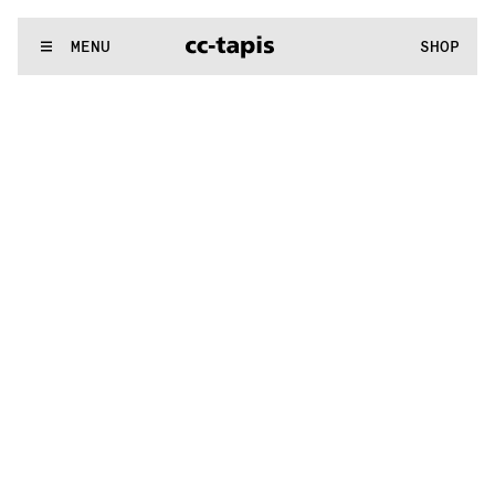
^:..:^:.
.:^:.
.:^:.
.:^:.
.:^:.
.:^:.
.:^:.
.:^:.
.:^:.
.:^:.
.:^:.
.:
WE MAKE RUGS
MENU
SHOP
^:..:^:.
.:^:.
.:^:.
.:^:.
.:^:.
.:^:.
.:^:.
.:^:.
.:^:.
.:^:.
.:^:.
.: