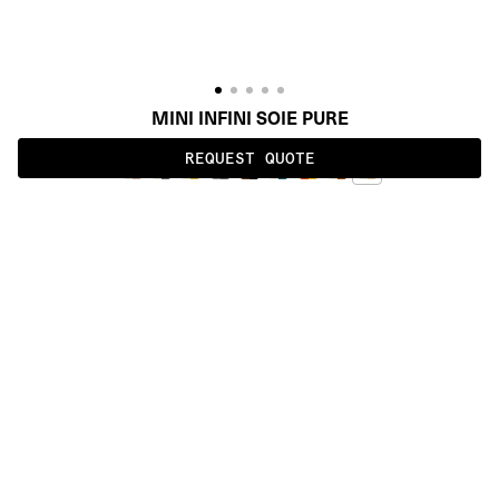
MINI INFINI SOIE PURE
REQUEST QUOTE
PURE
ALSO AVAILABLE IN
:
:
:
:
:
:
:
:
:
:
:
:
:
:
:
:
:
:
:
:
:
:
:
:
:
:
:
:
:
:
:
:
:
:
:
:
:
:
MINI 
MINI 
INFINI
INFINI 
SOIE
:
:
:
:
:
:
:
:
:
:
:
:
:
:
:
:
:
:
:
:
:
:
:
:
:
:
:
:
:
:
:
:
:
:
:
:
:
:
:
:
:
:
:
:
:
:
:
:
:
:
:
:
:
:
:
:
:
:
:
:
:
:
:
:
:
:
:
:
:
PRODUCT DETAILS
DESCRIPTION
MATERIALS
Himalayan wool and silk
CUSTOMIZATION