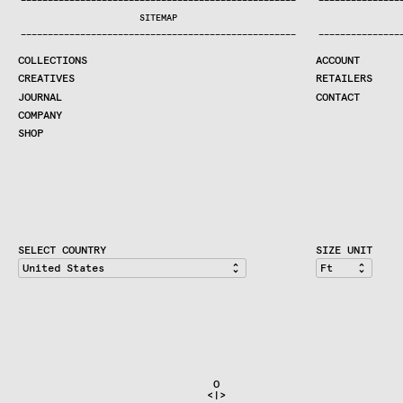
—
—
—
—
—
—
—
—
—
—
—
—
—
—
—
—
—
—
—
—
—
—
—
—
—
—
—
—
—
—
—
—
—
—
—
—
—
—
—
—
—
—
—
—
—
—
—
—
—
—
—
—
—
—
—
—
—
—
—
—
—
—
—
—
—
—
SEARCH
SITEMAP
CREATIVES
—
—
—
—
—
—
—
—
—
—
—
—
—
—
—
—
—
—
—
—
—
—
—
—
—
—
—
—
—
—
—
—
—
—
—
—
—
—
—
—
—
—
—
—
—
—
—
—
—
—
—
—
—
—
—
—
—
—
—
—
—
—
—
—
—
—
JOURNAL
COLLECTIONS
ACCOUNT
COMPANY
CREATIVES
RETAILERS
CONTRACT DIVISION
JOURNAL
CONTACT
COMPANY
SHOP
SHOP
CART
ACCOUNT
RETAILERS
CONTACT
SELECT COUNTRY
SIZE UNIT
                               O                              
                              <|>                             