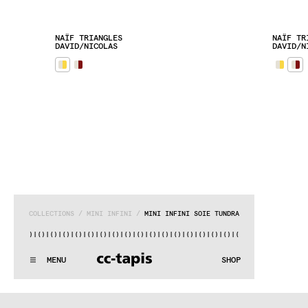
NAÏF TRIANGLES
NAÏF TR
DAVID/NICOLAS
DAVID/N
COLLECTIONS
 / 
MINI INFINI
 / 
MINI INFINI SOIE TUNDRA
|()
|()
|()
|()
|()
|()
|()
|()
|()
|()
|()
|()
|()
|()
|()
|()
|()
:^:..:^:.
.:^:.
.:^:.
.:^:.
.:^:.
.:^:.
.:^:.
.:^:.
.:^:.
.
MENU
SHOP
WE MAKE RUGS
:^:..:^:.
.:^:.
.:^:.
.:^:.
.:^:.
.:^:.
.:^:.
.:^:.
.:^:.
.
COLLECTIONS