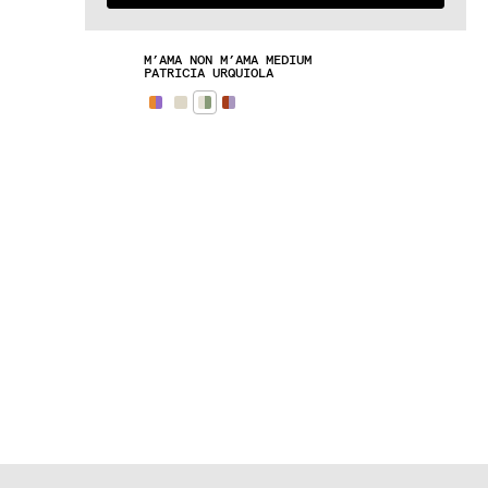
details of your request. Our team will be 
happy to assist you and provide a 
personalized quotation
M’AMA NON M’AMA MEDIUM
REQUEST A QUOTE
PATRICIA URQUIOLA