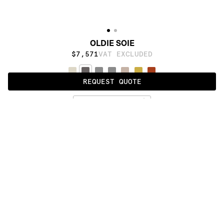
OLDIE SOIE
$7,571
VAT EXCLUDED
REQUEST QUOTE
ICE BLACK
ALSO AVAILABLE IN
:
:
:
:
:
:
:
:
:
:
:
:
:
:
:
:
:
:
:
:
:
:
:
:
:
:
:
:
:
:
:
:
:
:
:
:
:
:
OLDIE 
OLDIE 
OLDIE 
OLDIE 
OLDIE 
DAMIER
FULL
SOIE
DARK
LIGHT
:
:
:
:
:
:
:
:
:
:
:
:
:
:
:
:
:
:
:
:
:
:
:
:
:
:
:
:
:
:
:
:
:
:
:
:
:
:
:
:
:
:
:
:
:
:
:
:
:
:
:
:
:
:
:
:
:
:
:
:
:
:
:
:
:
:
:
:
:
PRODUCT DETAILS
DESCRIPTION
MATERIALS