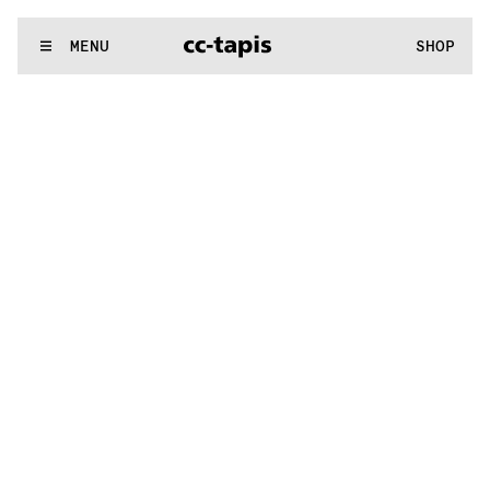
.:^:.
.:^:.
.:^:.
.:^:.
.:^:.
.:^:.
.:^:.
.:^:.
.:^:.
.:^:.
.:^:.
.:^:.
WE MAKE RUGS
MENU
SHOP
.:^:.
.:^:.
.:^:.
.:^:.
.:^:.
.:^:.
.:^:.
.:^:.
.:^:.
.:^:.
.:^:.
.:^:.