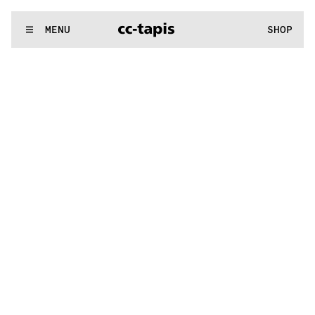
:..:^:.
.:^:.
.:^:.
.:^:.
.:^:.
.:^:.
.:^:.
.:^:.
.:^:.
.:^:.
.:^:.
.:^
WE MAKE RUGS
MENU
SHOP
:..:^:.
.:^:.
.:^:.
.:^:.
.:^:.
.:^:.
.:^:.
.:^:.
.:^:.
.:^:.
.:^:.
.:^