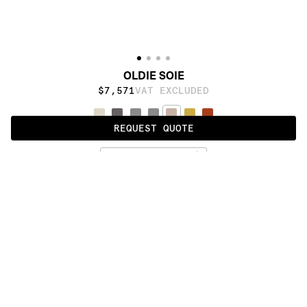
OLDIE SOIE
$7,571
VAT EXCLUDED
REQUEST QUOTE
SLEEK
ALSO AVAILABLE IN
:
:
:
:
:
:
:
:
:
:
:
:
:
:
:
:
:
:
:
:
:
:
:
:
:
:
:
:
:
:
:
:
:
:
:
:
:
:
OLDIE 
OLDIE 
OLDIE 
OLDIE 
OLDIE 
DAMIER
FULL
SOIE
DARK
LIGHT
:
:
:
:
:
:
:
:
:
:
:
:
:
:
:
:
:
:
:
:
:
:
:
:
:
:
:
:
:
:
:
:
:
:
:
:
:
:
:
:
:
:
:
:
:
:
:
:
:
:
:
:
:
:
:
:
:
:
:
:
:
:
:
:
:
:
:
:
:
PRODUCT DETAILS