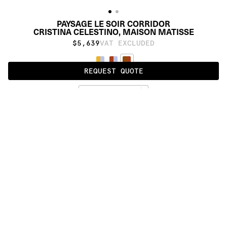
PAYSAGE LE SOIR CORRIDOR
CRISTINA CELESTINO, 
MAISON MATISSE
$5,639
VAT EXCLUDED
REQUEST QUOTE
LE SOIR - MARRON
ALSO AVAILABLE IN
:
:
:
:
:
:
:
:
:
:
:
:
:
:
:
:
:
:
:
:
:
:
:
:
:
:
:
:
:
:
:
:
:
:
:
:
:
:
PAYSAGE
PAYSAGE 
CORRIDOR
:
:
:
:
:
:
:
:
:
:
:
:
:
:
:
:
:
:
:
:
:
:
:
:
:
:
:
:
:
:
:
:
:
:
:
:
:
:
:
:
:
:
:
:
:
:
:
:
:
:
:
:
:
:
:
:
:
:
:
:
:
:
:
:
:
:
:
:
:
PRODUCT DETAILS
DESCRIPTION
MATERIALS
Himalayan wool and pure silk
DOWNLOADS