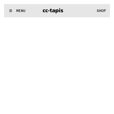
:^:..:^:.
.:^:.
.:^:.
.:^:.
.:^:.
.:^:.
.:^:.
.:^:.
.:^:.
.:^:.
.:^:.
.
WE MAKE RUGS
MENU
SHOP
:^:..:^:.
.:^:.
.:^:.
.:^:.
.:^:.
.:^:.
.:^:.
.:^:.
.:^:.
.:^:.
.:^:.
.