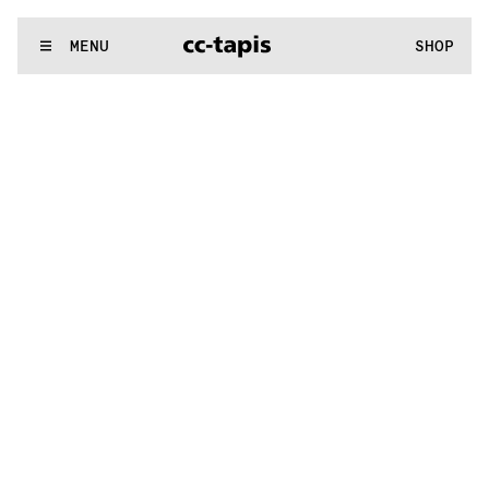
..:^:.
.:^:.
.:^:.
.:^:.
.:^:.
.:^:.
.:^:.
.:^:.
.:^:.
.:^:.
.:^:.
.:^:
WE MAKE RUGS
MENU
SHOP
..:^:.
.:^:.
.:^:.
.:^:.
.:^:.
.:^:.
.:^:.
.:^:.
.:^:.
.:^:.
.:^:.
.:^: