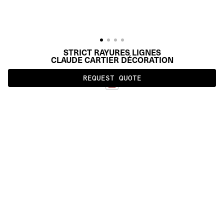
STRICT RAYURES LIGNES
CLAUDE CARTIER DÉCORATION
REQUEST QUOTE
ROUILLE
ALSO AVAILABLE IN
:
:
:
:
:
:
:
:
:
:
:
:
:
:
:
:
:
:
:
:
:
:
:
:
:
:
:
:
:
:
:
:
:
:
:
:
:
:
STRICT 
STRICT 
RAYURES 
RAYURES 
RECTANGLE
LIGNES
:
:
:
:
:
:
:
:
:
:
:
:
:
:
:
:
:
:
:
:
:
:
:
:
:
:
:
:
:
:
:
:
:
:
:
:
:
:
:
:
:
:
:
:
:
:
:
:
:
:
:
:
:
:
:
:
:
:
:
:
:
:
:
:
:
:
:
:
:
PRODUCT DETAILS
DESCRIPTION
MATERIALS