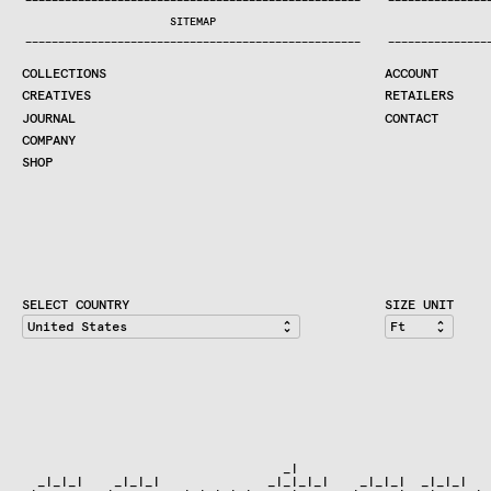
—
—
—
—
—
—
—
—
—
—
—
—
—
—
—
—
—
—
—
—
—
—
—
—
—
—
—
—
—
—
—
—
—
—
—
—
—
—
—
—
—
—
—
—
—
—
—
—
—
—
—
—
—
—
—
—
—
—
—
—
—
—
—
—
—
—
SEARCH
SITEMAP
CREATIVES
—
—
—
—
—
—
—
—
—
—
—
—
—
—
—
—
—
—
—
—
—
—
—
—
—
—
—
—
—
—
—
—
—
—
—
—
—
—
—
—
—
—
—
—
—
—
—
—
—
—
—
—
—
—
—
—
—
—
—
—
—
—
—
—
—
—
JOURNAL
COLLECTIONS
ACCOUNT
COMPANY
CREATIVES
RETAILERS
CONTRACT DIVISION
JOURNAL
CONTACT
COMPANY
SHOP
SHOP
CART
ACCOUNT
RETAILERS
CONTACT
SELECT COUNTRY
SIZE UNIT
                                  _|                          
  _|_|_|    _|_|_|              _|_|_|_|    _|_|_|  _|_|_|   