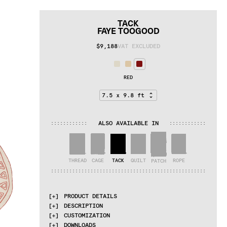
TACK
FAYE TOOGOOD
$9,188
VAT EXCLUDED
RED
ALSO AVAILABLE IN
:
:
:
:
:
:
:
:
:
:
:
:
:
:
:
:
:
:
:
:
:
:
:
:
THREAD
CAGE
TACK
QUILT
ROPE
PATCH
:
:
:
:
:
:
:
:
:
:
:
:
:
:
:
:
:
:
:
:
:
:
:
:
:
:
:
:
:
:
:
:
:
:
:
:
:
:
:
:
:
:
:
:
:
:
:
:
:
:
:
PRODUCT DETAILS
DESCRIPTION
MATERIALS
CUSTOMIZATION
Linen
British designer 
Faye Toogood
 delved into 
DOWNLOADS
her 
material library
 to create the Inventory 