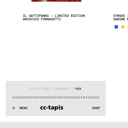
IL GATTIPANNI - LIMITED EDITION
STROKE 
ARCHIVIO FORNASETTI
SABINE 
COLLECTIONS
 / 
INVENTORY
 / 
TACK
()|()
|()
|()
|()
|()
|()
|()
|()
|()
|()
|()
|()
|()
|()
|()
|()
|
^:..:^:.
.:^:.
.:^:.
.:^:.
.:^:.
.:^:.
.:^:.
.:^:.
.:^:.
.:
MENU
SHOP
WE MAKE RUGS
^:..:^:.
.:^:.
.:^:.
.:^:.
.:^:.
.:^:.
.:^:.
.:^:.
.:^:.
.:
COLLECTIONS