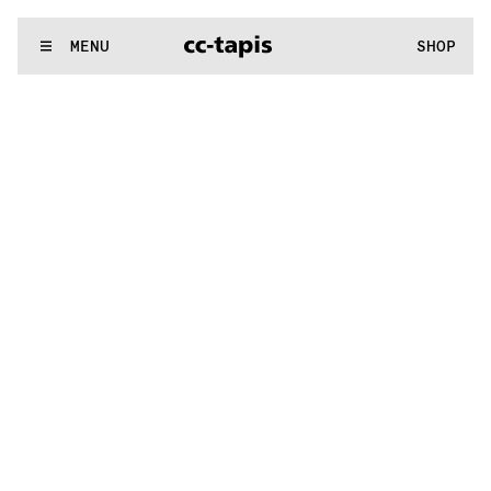
:^:..:^:.
.:^:.
.:^:.
.:^:.
.:^:.
.:^:.
.:^:.
.:^:.
.:^:.
.:^:.
.:^:.
.
WE MAKE RUGS
MENU
SHOP
:^:..:^:.
.:^:.
.:^:.
.:^:.
.:^:.
.:^:.
.:^:.
.:^:.
.:^:.
.:^:.
.:^:.
.