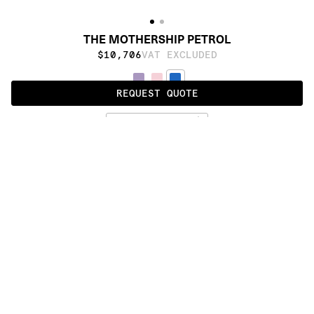
THE MOTHERSHIP PETROL
$10,706
VAT EXCLUDED
REQUEST QUOTE
PETROL
ALSO AVAILABLE IN
:
:
:
:
:
:
:
:
:
:
:
:
:
:
:
:
:
:
:
:
:
:
:
:
:
:
:
:
:
:
:
:
:
:
:
:
:
:
TABRIZ 
KAZAK 
PALMETTE 
USHAK 
THE 
DESTROYER
SPACE 
LAZER 
INVADER
MOTHERSHIP
SHIFTER
CANNON
:
:
:
:
:
:
:
:
:
:
:
:
:
:
:
:
:
:
:
:
:
:
:
:
:
:
:
:
:
:
:
:
:
:
:
:
:
:
:
:
:
:
:
:
:
:
:
:
:
:
:
:
:
:
:
:
:
:
:
:
:
:
:
:
:
:
:
:
:
PRODUCT DETAILS
DESCRIPTION
MATERIALS
cotton weave, Himalayan wool and pure silk
CUSTOMIZATION