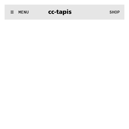
.:^:.
.:^:.
.:^:.
.:^:.
.:^:.
.:^:.
.:^:.
.:^:.
.:^:.
.:^:.
.:^:.
.:^:.
WE MAKE RUGS
MENU
SHOP
.:^:.
.:^:.
.:^:.
.:^:.
.:^:.
.:^:.
.:^:.
.:^:.
.:^:.
.:^:.
.:^:.
.:^:.