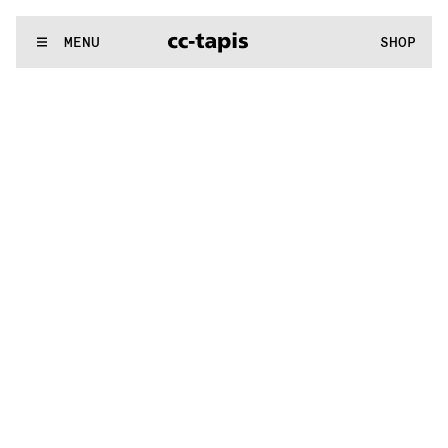
:^:..:^:.
.:^:.
.:^:.
.:^:.
.:^:.
.:^:.
.:^:.
.:^:.
.:^:.
.:^:.
.:^:.
.
WE MAKE RUGS
MENU
SHOP
:^:..:^:.
.:^:.
.:^:.
.:^:.
.:^:.
.:^:.
.:^:.
.:^:.
.:^:.
.:^:.
.:^:.
.