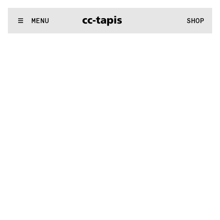
..:^:.
.:^:.
.:^:.
.:^:.
.:^:.
.:^:.
.:^:.
.:^:.
.:^:.
.:^:.
.:^:.
.:^:
WE MAKE RUGS
MENU
SHOP
..:^:.
.:^:.
.:^:.
.:^:.
.:^:.
.:^:.
.:^:.
.:^:.
.:^:.
.:^:.
.:^:.
.:^: