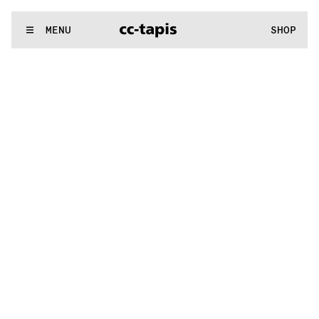
.:^:.
.:^:.
.:^:.
.:^:.
.:^:.
.:^:.
.:^:.
.:^:.
.:^:.
.:^:.
.:^:.
.:^:.
WE MAKE RUGS
MENU
SHOP
.:^:.
.:^:.
.:^:.
.:^:.
.:^:.
.:^:.
.:^:.
.:^:.
.:^:.
.:^:.
.:^:.
.:^:.